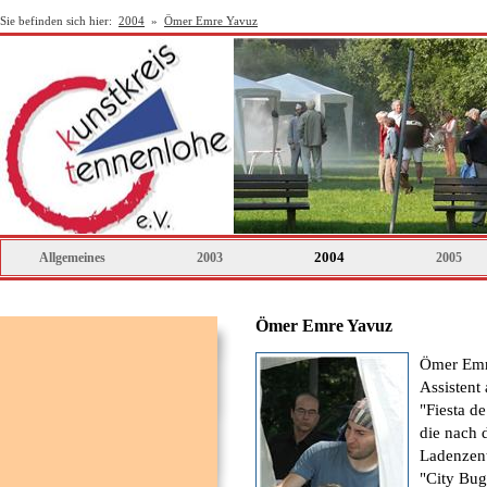
Sie befinden sich hier:
2004
»
Ömer Emre Yavuz
2004
Allgemeines
2003
2005
Ömer Emre Yavuz
Ömer Emre
Assistent
"Fiesta d
die nach 
Ladenzent
"City Bug